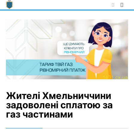
Skip
to
content
Жителі Хмельниччини
задоволені сплатою за
газ частинами