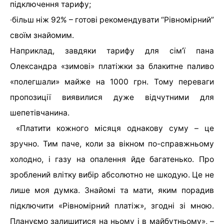
підключення тарифу;
·
більш ніж 92% – готові рекомендувати “Рівномірний”
своїм знайомим.
Наприклад, завдяки тарифу для сім’ї пана
Олександра «зимові» платіжки за блакитне паливо
«полегшали» майже на 1000 грн. Тому переваги
пропозиції виявилися дуже відчутними для
шепетівчанина.
«Платити кожного місяця однакову суму – це
зручно. Тим паче, коли за вікном по-справжньому
холодно, і газу на опалення йде багатенько. Про
зроблений влітку вибір абсолютно не шкодую. Це не
лише моя думка. Знайомі та мати, яким порадив
підключити «Рівномірний платіж», згодні зі мною.
Плануємо залишитися на ньому і в майбутньому», –