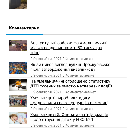
Комментарии
Безпритульні собаки: На Хмельниччині
міська влада виплатить 60 тисяч грн
жінці
9 сентября, 2021
Комментариев нет
Як змінився вигляд вулиці Проскурівської
після затвердження дизайн-коду
9 сентября, 2021
Комментариев нет
На Хмельниччині оголошено статистику
ДТП скоєних за участю нетверезих водіїв
9 сентября, 2021
Комментариев нет
Хмельницькі виробники одягу
представили свою продукцію в столиці
9 сентября, 2021
Комментариев нет
Хмельницький: Оперативна інформація
щодо отруєння дітей у НВО № 1
9 сентября, 2021
Комментариев нет