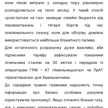
коли пікові витрати у холодну пору рівномірно
розподіляються на теплі місяці. У такий спосіб
«розстрочка на газ» захищає сімейні бюджети від
перевантажень і тягаря боргів під час
опалювального сезону, коли для обігріву домівок
використовується найбільше блакитного палива.
Для остаточного розрахунку дуже важливо, аби
підписники тарифу зафіксували показники
лічильника станом на 30 квітня і передали їх
операторам ГРМ – АТ «Хмельницькгаз» чи ПрАТ
«Шепетівкагаз» для Хмельниччини.
До середини травня газівники надішлють точну
інформацію про баланс особових рахунків
користувачів пропозиції. Якщо спожито більше газу,
ніж у минулому опалювальному сезоні, – потрібно