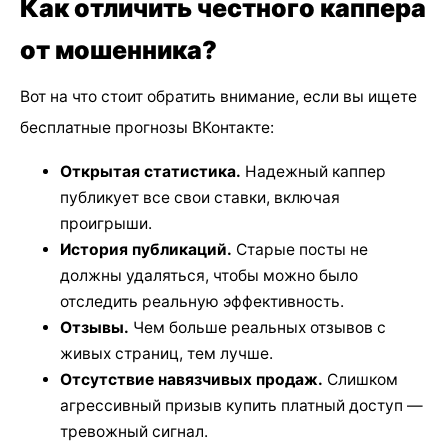
Как отличить честного каппера
от мошенника?
Вот на что стоит обратить внимание, если вы ищете
бесплатные прогнозы ВКонтакте:
Открытая статистика.
Надежный каппер
публикует все свои ставки, включая
проигрыши.
История публикаций.
Старые посты не
должны удаляться, чтобы можно было
отследить реальную эффективность.
Отзывы.
Чем больше реальных отзывов с
живых страниц, тем лучше.
Отсутствие навязчивых продаж.
Слишком
агрессивный призыв купить платный доступ —
тревожный сигнал.