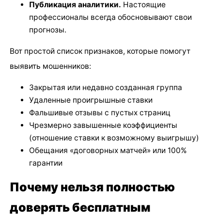
Публикация аналитики.
Настоящие
профессионалы всегда обосновывают свои
прогнозы.
Вот простой список признаков, которые помогут
выявить мошенников:
Закрытая или недавно созданная группа
Удаленные проигрышные ставки
Фальшивые отзывы с пустых страниц
Чрезмерно завышенные коэффициенты
(отношение ставки к возможному выигрышу)
Обещания «договорных матчей» или 100%
гарантии
Почему нельзя полностью
доверять бесплатным