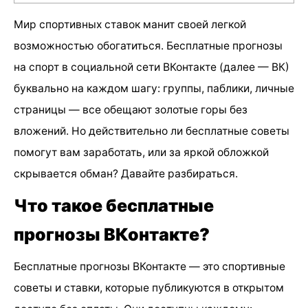
Мир спортивных ставок манит своей легкой
возможностью обогатиться. Бесплатные прогнозы
на спорт в социальной сети ВКонтакте (далее — ВК)
буквально на каждом шагу: группы, паблики, личные
страницы — все обещают золотые горы без
вложений. Но действительно ли бесплатные советы
помогут вам заработать, или за яркой обложкой
скрывается обман? Давайте разбираться.
Что такое бесплатные
прогнозы ВКонтакте?
Бесплатные прогнозы ВКонтакте — это спортивные
советы и ставки, которые публикуются в открытом