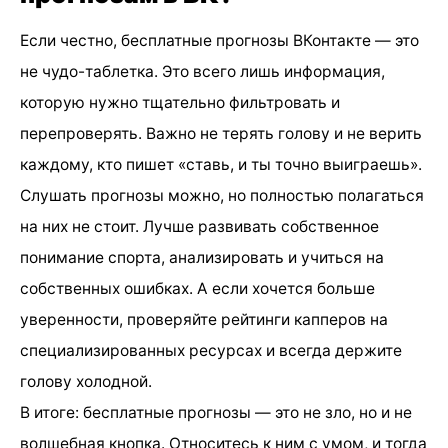
Если честно, бесплатные прогнозы ВКонтакте — это
не чудо-таблетка. Это всего лишь информация,
которую нужно тщательно фильтровать и
перепроверять. Важно не терять голову и не верить
каждому, кто пишет «ставь, и ты точно выиграешь».
Слушать прогнозы можно, но полностью полагаться
на них не стоит. Лучше развивать собственное
понимание спорта, анализировать и учиться на
собственных ошибках. А если хочется больше
уверенности, проверяйте рейтинги капперов на
специализированных ресурсах и всегда держите
голову холодной.
В итоге: бесплатные прогнозы — это не зло, но и не
волшебная кнопка. Относитесь к ним с умом, и тогда