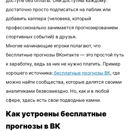
доступе без оплаты. Они доступны каждому:
достаточно просто подписаться на паблик или
добавить каппера (человека, который
профессионально занимается прогнозированием
спортивных событий) в друзья.
Многие начинающие игроки полагают, что
бесплатные прогнозы ВКонтакте — это простой путь
к заработку, ведь за них не нужно платить. Пример
хорошего источника:
бесплатные прогнозы ВК
, где
можно найти сообщества, которые делятся своими
аналитиками безвозмездно. Но, как и в любой
сфере, здесь есть свои подводные камни.
Как устроены бесплатные
прогнозы в ВК