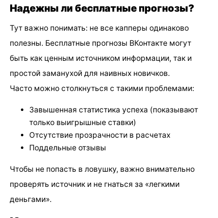
Надежны ли бесплатные прогнозы?
Тут важно понимать: не все капперы одинаково
полезны. Бесплатные прогнозы ВКонтакте могут
быть как ценным источником информации, так и
простой заманухой для наивных новичков.
Часто можно столкнуться с такими проблемами:
Завышенная статистика успеха (показывают
только выигрышные ставки)
Отсутствие прозрачности в расчетах
Поддельные отзывы
Чтобы не попасть в ловушку, важно внимательно
проверять источник и не гнаться за «легкими
деньгами».