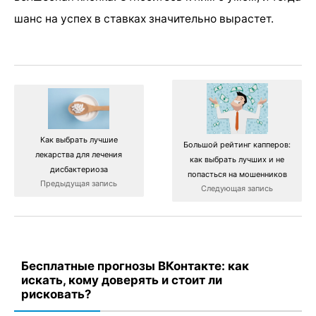
шанс на успех в ставках значительно вырастет.
Как выбрать лучшие
Большой рейтинг капперов:
лекарства для лечения
как выбрать лучших и не
дисбактериоза
попасться на мошенников
Предыдущая запись
Следующая запись
Бесплатные прогнозы ВКонтакте: как
искать, кому доверять и стоит ли
рисковать?