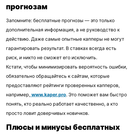
прогнозам
Запомните: бесплатные прогнозы — это только
дополнительная информация, а не руководство к
действию. Даже самые опытные капперы не могут
гарантировать результат. В ставках всегда есть
риск, и никто не сможет его исключить.
Кстати, чтобы минимизировать вероятность ошибки,
обязательно обращайтесь к сайтам, которые
предоставляют рейтинги проверенных капперов,
например,
www.kaper.pro
. Это поможет вам быстро
понять, кто реально работает качественно, а кто
просто ловит доверчивых новичков.
Плюсы и минусы бесплатных