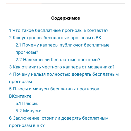
Содержимое
1
Что такое бесплатные прогнозы ВКонтакте?
2
Как устроены бесплатные прогнозы в ВК
2.1
Почему капперы публикуют бесплатные
прогнозы?
2.2
Надежны ли бесплатные прогнозы?
3
Как отличить честного каппера от мошенника?
4
Почему нельзя полностью доверять бесплатным
прогнозам
5
Плюсы и минусы бесплатных прогнозов
ВКонтакте
5.1
Плюсы:
5.2
Минусы:
6
Заключение: стоит ли доверять бесплатным
прогнозам в ВК?