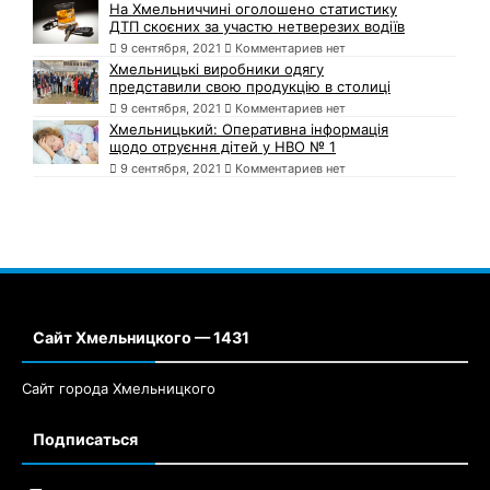
На Хмельниччині оголошено статистику
ДТП скоєних за участю нетверезих водіїв
9 сентября, 2021
Комментариев нет
Хмельницькі виробники одягу
представили свою продукцію в столиці
9 сентября, 2021
Комментариев нет
Хмельницький: Оперативна інформація
щодо отруєння дітей у НВО № 1
9 сентября, 2021
Комментариев нет
Сайт Хмельницкого — 1431
Сайт города Хмельницкого
Подписаться