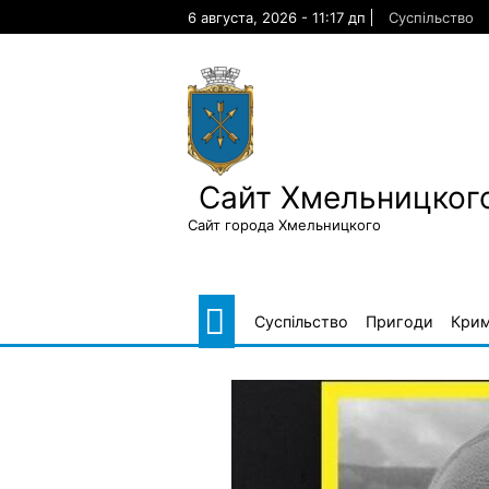
Skip
6 августа, 2026 - 11:17 дп
Суспільство
to
content
Сайт Хмельницкого
Сайт города Хмельницкого
Суспільство
Пригоди
Крим