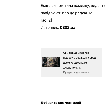
Якщо ви помітили помилку, виділіть н
повідомити про це редакцію
[ad_2]
Источник:
0382.ua
СБУ повідомила про
підозру у державній зраді
двом уродженцям
Хмельниччини
Предыдущая запись
Добавить комментарий