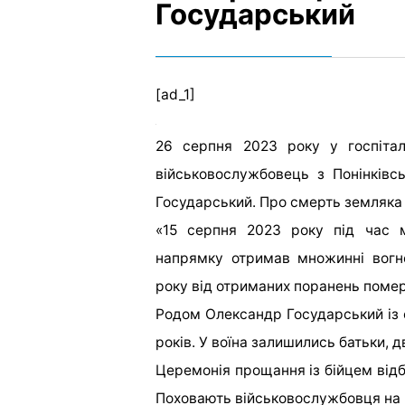
Государський
[ad_1]
26 серпня 2023 року у госпітал
військовослужбовець з Понінківс
Государський. Про смерть земляка
«15 серпня 2023 року під час м
напрямку отримав множинні вогн
року від отриманих поранень помер 
Родом Олександр Государський із 
років. У воїна залишились батьки, 
Церемонія прощання із бійцем відб
Поховають військовослужбовця на 