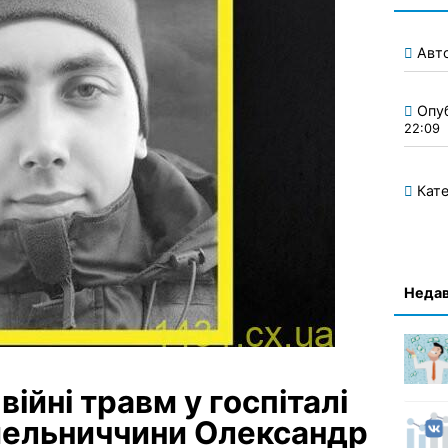
Авт
Опу
22:09
Кате
Недав
війні травм у госпіталі
мельниччини Олександр