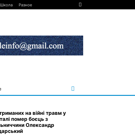
Школа
Разное
е
триманих на війні травм у
італі помер боєць з
ьниччини Олександр
дарський