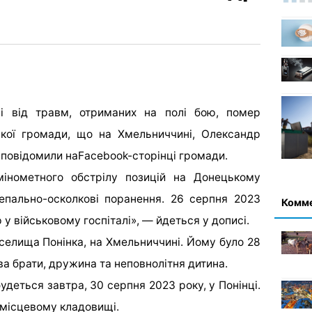
і від травм, отриманих на полі бою, помер
ької громади, що на Хмельниччині, Олександр
 повідомили на
Facebook-сторінці громади.
інометного обстрілу позицій на Донецькому
епально-осколкові поранення. 26 серпня 2023
Комм
у військовому госпіталі», — йдеться у дописі.
селища Понінка, на Хмельниччині. Йому було 28
два брати, дружина та неповнолітня дитина.
удеться завтра, 30 серпня 2023 року, у Понінці.
місцевому кладовищі.