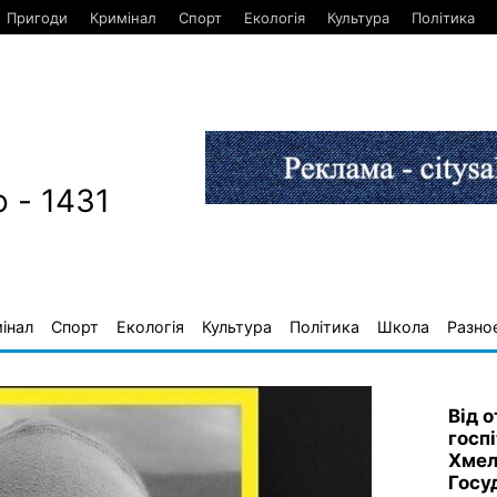
Пригоди
Кримінал
Спорт
Екологія
Культура
Політика
 - 1431
інал
Спорт
Екологія
Культура
Політика
Школа
Разно
Від о
госп
Хмел
Госу