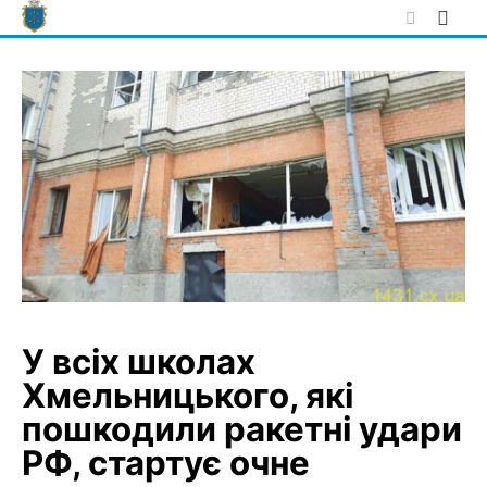
Skip
to
content
У всіх школах
Хмельницького, які
пошкодили ракетні удари
РФ, стартує очне