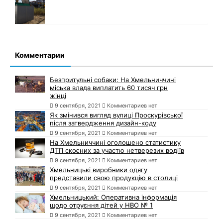
Комментарии
Безпритульні собаки: На Хмельниччині
міська влада виплатить 60 тисяч грн
жінці
9 сентября, 2021
Комментариев нет
Як змінився вигляд вулиці Проскурівської
після затвердження дизайн-коду
9 сентября, 2021
Комментариев нет
На Хмельниччині оголошено статистику
ДТП скоєних за участю нетверезих водіїв
9 сентября, 2021
Комментариев нет
Хмельницькі виробники одягу
представили свою продукцію в столиці
9 сентября, 2021
Комментариев нет
Хмельницький: Оперативна інформація
щодо отруєння дітей у НВО № 1
9 сентября, 2021
Комментариев нет