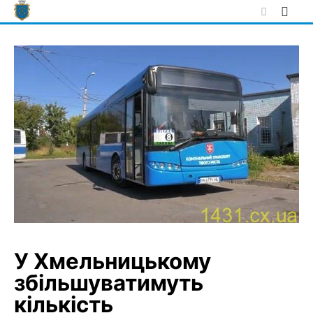
Skip
to
content
У Хмельницькому
збільшуватимуть
кількість