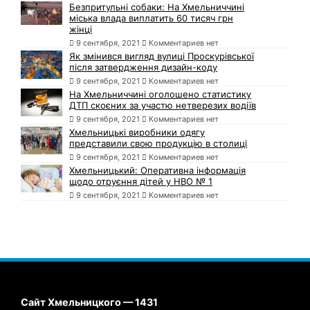
Безпритульні собаки: На Хмельниччині
міська влада виплатить 60 тисяч грн
жінці
9 сентября, 2021
Комментариев нет
Як змінився вигляд вулиці Проскурівської
після затвердження дизайн-коду
9 сентября, 2021
Комментариев нет
На Хмельниччині оголошено статистику
ДТП скоєних за участю нетверезих водіїв
9 сентября, 2021
Комментариев нет
Хмельницькі виробники одягу
представили свою продукцію в столиці
9 сентября, 2021
Комментариев нет
Хмельницький: Оперативна інформація
щодо отруєння дітей у НВО № 1
9 сентября, 2021
Комментариев нет
Сайт Хмельницкого — 1431