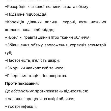
•Резорбція кісткової тканини, втрата об’єму;
•Подвійне підборіддя;
•Корекція ділянки вилиць, скроні, кути нижньої
щелепи, носа, підборіддя;
•»Брилі», гравітаційний птоз тканин обличчя;
•Збільшення об’єму, зволоження, корекція асиметрії
губ;
•Пастозність, в’ялість шкіри;
•Зморшки навколо губ та носа;
•Гіперпігментація, гіперкератоз.
Протипоказання:
До
абсолютних
протипоказань відносяться:
• запальні процеси на шкірі обличчя;
• гострі інфекції;