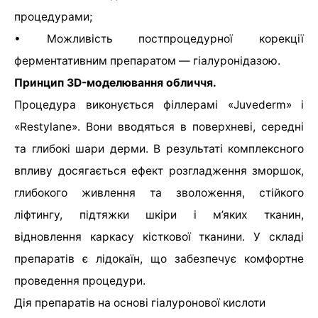
процедурами;
• Можливість постпроцедурної корекції
ферментативним препаратом — гіалуронідазою.
Принцип 3D-моделювання обличчя.
Процедура виконується філлерамі «Juvederm» і
«Restylane». Вони вводяться в поверхневі, середні
та глибокі шари дерми. В результаті комплексного
впливу досягається ефект розгладження зморшок,
глибокого живлення та зволоження, стійкого
ліфтингу, підтяжки шкіри і м’яких тканин,
відновлення каркасу кісткової тканини. У складі
препаратів є лідокаїн, що забезпечує комфортне
проведення процедури.
Дія препаратів на основі гіалуронової кислоти