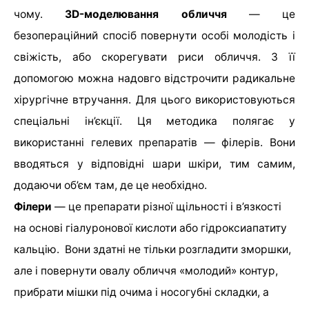
чому.
3D-моделювання обличчя
— це
безопераційний спосіб повернути особі молодість і
свіжість, або скорегувати риси обличчя. З її
допомогою можна надовго відстрочити радикальне
хірургічне втручання. Для цього використовуються
спеціальні ін’єкції. Ця методика полягає у
використанні гелевих препаратів — філерів. Вони
вводяться у відповідні шари шкіри, тим самим,
додаючи об’єм там, де це необхідно.
Філери
— це препарати різної щільності і в’язкості
на основі гіалуронової кислоти або гідроксиапатиту
кальцію. Вони здатні не тільки розгладити зморшки,
але і повернути овалу обличчя «молодий» контур,
прибрати мішки під очима і носогубні складки, а