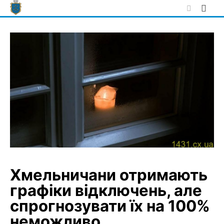
Skip
to
content
Хмельничани отримають
графіки відключень, але
спрогнозувати їх на 100%
неможливо