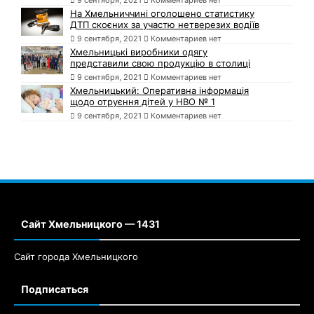
9 сентября, 2021
Комментариев нет
На Хмельниччині оголошено статистику
ДТП скоєних за участю нетверезих водіїв
9 сентября, 2021
Комментариев нет
Хмельницькі виробники одягу
представили свою продукцію в столиці
9 сентября, 2021
Комментариев нет
Хмельницький: Оперативна інформація
щодо отруєння дітей у НВО № 1
9 сентября, 2021
Комментариев нет
Сайт Хмельницкого — 1431
Сайт города Хмельницкого
Подписаться