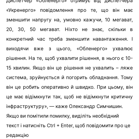
Диспетчер «Обленерго» отримує від диспетчера
«Укренерго» повідомлення про те, що він має
зменшити напругу на, умовно кажучи, 10 мегават,
20, 30, 50 мегават. Ніхто не знає, скільки в
конкретний час треба зменшити навантаження. І
виходячи вже з цього, «Обленерго» ухвалює
рішення. На те, щоб ухвалити рішення, в нього є 10-
15 хвилин. Якщо він це рішення не ухвалить – ляже
система, зруйнується й погорить обладнання. Тому
він це робить оперативно й швидко. При цьому, він
це має відімкнути так, щоб не відімкнути критичну
інфраструктуру», — каже Олександр Симчишин.
Якщо ви помітили помилку, виділіть необхідний
текст і натисніть Ctrl + Enter, щоб повідомити про це
редакцію