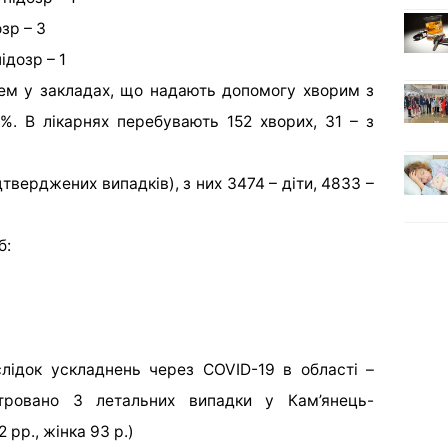
зр – 3
ідозр – 1
нем у закладах, що надають допомогу хворим з
4%. В лікарнях перебувають 152 хворих, 31 – з
тверджених випадків), з них 3474 – діти, 4833 –
б:
слідок ускладнень через COVID-19 в області –
тровано 3 летальних випадки у Кам’янець-
 рр., жінка 93 р.)