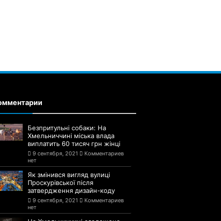
омментарии
Безпритульні собаки: На
Хмельниччині міська влада
виплатить 60 тисяч грн жінці
9 сентября, 2021
Комментариев
нет
Як змінився вигляд вулиці
Проскурівської після
затвердження дизайн-коду
9 сентября, 2021
Комментариев
нет