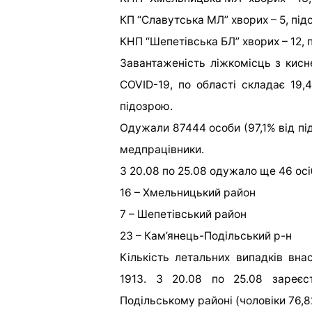
КП “Славутська МЛ” хворих – 5, підо
КНП “Шепетівська БЛ” хворих – 12, п
Завантаженість ліжкомісць з кис
COVID-19, по області складає 19,
підозрою.
Одужали 87444 особи (97,1% від під
медпрацівники.
З 20.08 по 25.08 одужало ще 46 осі
16 – Хмельницький район
7 – Шепетівський район
23 – Кам’янець-Подільський р-н
Кількість летальних випадків вна
1913. З 20.08 по 25.08 зареєс
Подільському районі (чоловіки 76,82