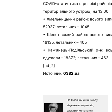
СOVID-статистика в розрізі районів
територіального устрою) на 13.00:
• Хмельницький район: всього випа
52937; летальних – 1045
• Шепетівський район: всього випа
16135; летальних – 405
• Кам’янець-Подільський р-н: всь
одужали – 18372; летальних – 463
[ad_2]
Источник:
0382.ua
На Хмельниччині знову
відключатимуть від
електропостачання