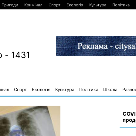
Пригоди
Кримінал
Спорт
Екологія
Культура
Політика
 - 1431
інал
Спорт
Екологія
Культура
Політика
Школа
Разно
COVI
прод