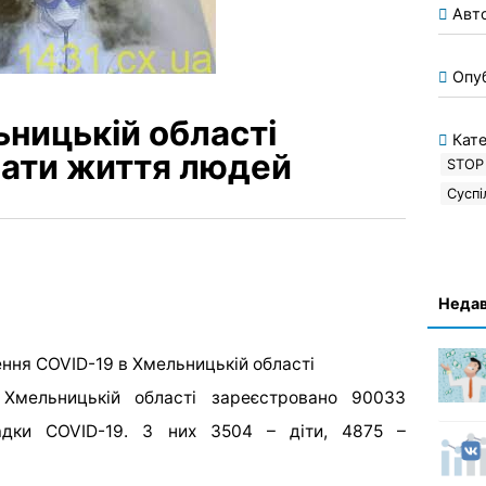
Авт
Опу
ницькій області
Кате
ати життя людей
STOP 
Суспі
Недав
ння COVID-19 в Хмельницькій області
Хмельницькій області зареєстровано 90033
адки COVID-19. З них 3504 – діти, 4875 –