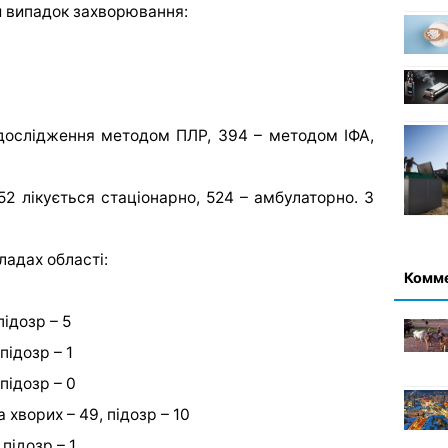
ий випадок захворювання:
 дослідження методом ПЛР, 394 – методом ІФА,
152 лікується стаціонарно, 524 – амбулаторно. З
ладах області:
Комм
підозр – 5
підозр – 1
підозр – 0
хворих – 49, підозр – 10
підозр – 1