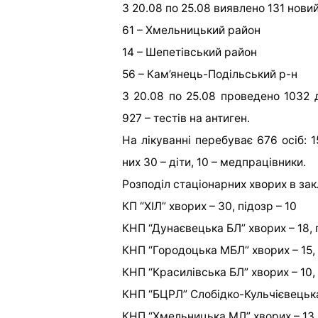
З 20.08 по 25.08 виявлено 131 нов
61 – Хмельницький район
14 – Шепетівський район
56 – Кам’янець-Подільський р-н
З 20.08 по 25.08 проведено 1032
927 – тестів на антиген.
На лікуванні перебуває 676 осіб: 
них 30 – діти, 10 – медпрацівники.
Розподіл стаціонарних хворих в зак
КП “ХІЛ” хворих – 30, підозр – 10
КНП “Дунаєвецька БЛ” хворих – 18, 
КНП “Городоцька МБЛ” хворих – 15, 
КНП “Красилівська БЛ” хворих – 10, 
КНП “БЦРЛ” Слобідко-Кульчієвецька 
КНП “Хмельницька МЛ” хворих – 13, 