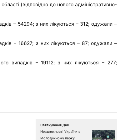
 області (відповідно до нового адміністративно-
дків – 54294; з них лікуються – 312; одужали –
дків – 16627; з них лікуються – 87; одужали –
ого випадків – 19112; з них лікуються – 277;
Святкування Дня
Незалежності України в
Молодіжному парку