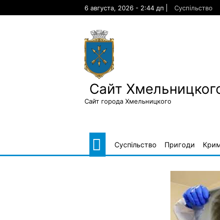
Skip
6 августа, 2026 - 2:44 дп
Суспільство
to
content
Сайт Хмельницкого
Сайт города Хмельницкого
Суспільство
Пригоди
Крим