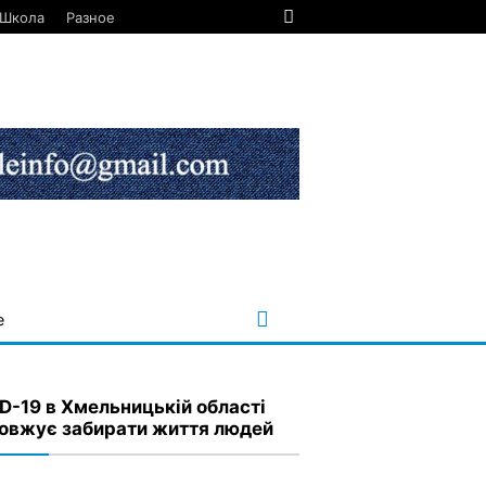
Школа
Разное
е
D-19 в Хмельницькій області
овжує забирати життя людей