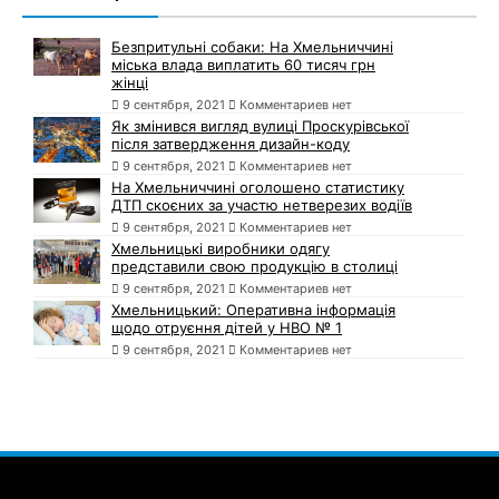
Безпритульні собаки: На Хмельниччині
міська влада виплатить 60 тисяч грн
жінці
9 сентября, 2021
Комментариев нет
Як змінився вигляд вулиці Проскурівської
після затвердження дизайн-коду
9 сентября, 2021
Комментариев нет
На Хмельниччині оголошено статистику
ДТП скоєних за участю нетверезих водіїв
9 сентября, 2021
Комментариев нет
Хмельницькі виробники одягу
представили свою продукцію в столиці
9 сентября, 2021
Комментариев нет
Хмельницький: Оперативна інформація
щодо отруєння дітей у НВО № 1
9 сентября, 2021
Комментариев нет