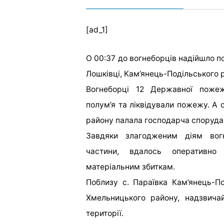
[ad_1]
О 00:37 до вогнеборців надійшло п
Лошківці, Кам’янець-Подільського 
Вогнеборці 12 Державної пожеж
полум’я та ліквідували пожежу. А 
району палала господарча споруда
Завдяки злагодженим діям вог
частини, вдалось оперативно
матеріальним збиткам.
Поблизу с. Параївка Кам’янець-По
Хмельницького району, надзвичай
території.