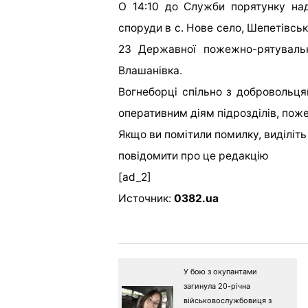
О 14:10 до Служби порятунку на
споруди в с. Нове село, Шепетівсь
23 Державної пожежно-рятуваль
Влашанівка.
Вогнеборці спільно з добровольця
оперативним діям підрозділів, пож
Якщо ви помітили помилку, виділіть н
повідомити про це редакцію
[ad_2]
Источник:
0382.ua
У бою з окупантами
загинула 20-річна
військовослужбовиця з