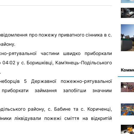
овідомлення про пожежу приватного сінника в с.
району.
но-рятувальної частини швидко приборкали
о 04:02 у с. Боришківці, Кам’янець-Подільського
Комм
.
неборців 5 Державної пожежно-рятувальної
 приборкати займання запобігши значним
дільського району, с. Бабине та с. Кориченці,
ники ліквідували пожежі сміття на відкритій