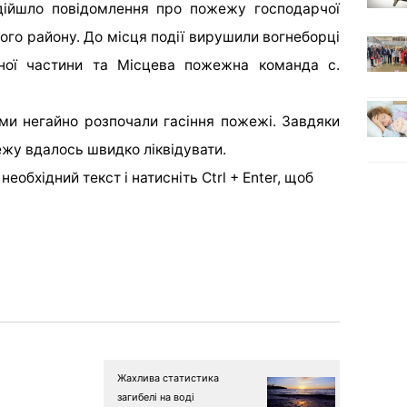
дійшло повідомлення про пожежу господарчої
кого району. До місця події вирушили вогнеборці
ної частини та Місцева пожежна команда с.
ми негайно розпочали гасіння пожежі. Завдяки
ежу вдалось швидко ліквідувати.
еобхідний текст і натисніть Ctrl + Enter, щоб
Жахлива статистика
загибелі на воді