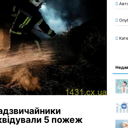
Авт
Опу
Кате
Недав
надзвичайники
квідували 5 пожеж