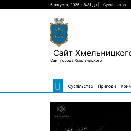
Skip
6 августа, 2026 - 8:31 дп
Суспільство
to
content
Сайт Хмельницкого
Сайт города Хмельницкого
Суспільство
Пригоди
Крим