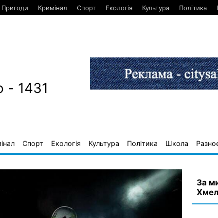
Пригоди
Кримінал
Спорт
Екологія
Культура
Політика
 - 1431
інал
Спорт
Екологія
Культура
Політика
Школа
Разно
За м
Хмел