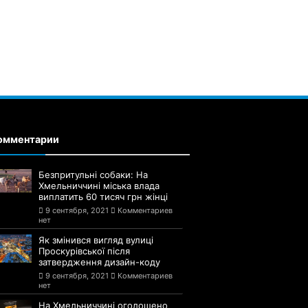
омментарии
Безпритульні собаки: На
Хмельниччині міська влада
виплатить 60 тисяч грн жінці
9 сентября, 2021
Комментариев
нет
Як змінився вигляд вулиці
Проскурівської після
затвердження дизайн-коду
9 сентября, 2021
Комментариев
нет
На Хмельниччині оголошено