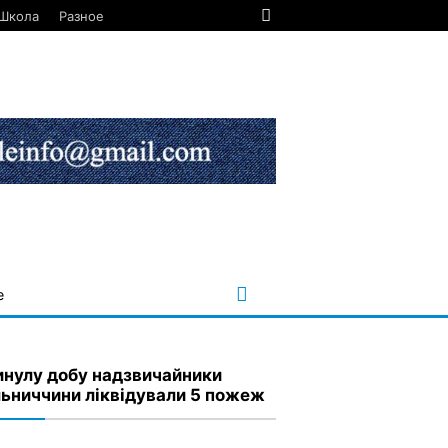
Школа
Разное
е
инулу добу надзвичайники
ьниччини ліквідували 5 пожеж