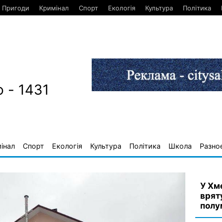
Пригоди
Кримінал
Спорт
Екологія
Культура
Політика
 - 1431
інал
Спорт
Екологія
Культура
Політика
Школа
Разно
У Хм
врят
полу