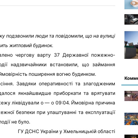
нку подзвонили люди та повідомили, що на вулиці
ить житловий будинок.
влено чергову варту 37 Державної пожежно-
події надзвичайники встановили, що займання
 ймовірність поширення вогню будинком.
Комм
асіння. Завдяки оперативності та злагодженим
вдалося якнайшвидше приборкати та врятувати
жежу ліквідували о — о 09:04. Ймовірна причина
жної безпеки при улаштуванні та експлуатації
одії не було.
ГУ ДСНС України у Хмельницькій області