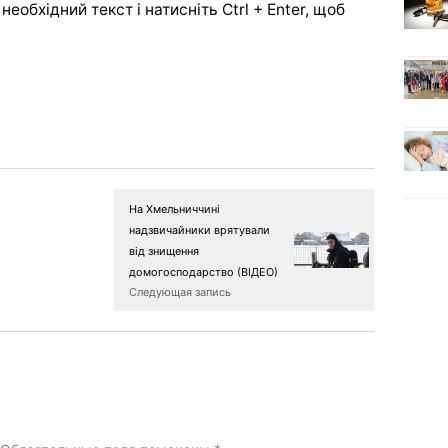
еобхідний текст і натисніть Ctrl + Enter, щоб
На Хмельниччині
надзвичайники врятували
від знищення
домогосподарство (ВІДЕО)
Следующая запись