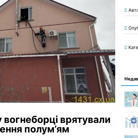
Авт
Опу
Кате
Недав
 вогнеборці врятували
щення полум’ям