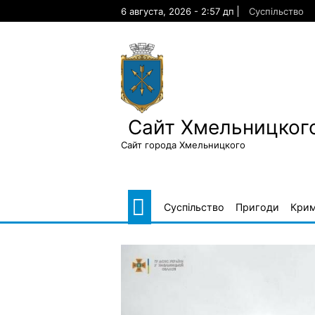
Skip
6 августа, 2026 - 2:57 дп
Суспільство
to
content
Сайт Хмельницкого
Сайт города Хмельницкого
Суспільство
Пригоди
Крим