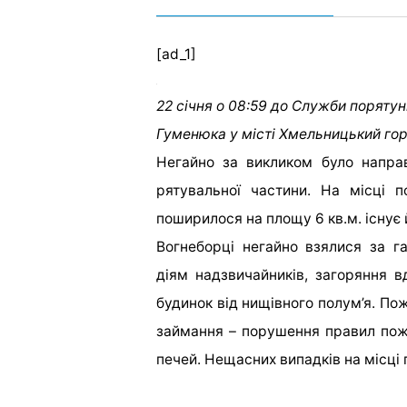
[ad_1]
22 січня о 08:59 до Служби поряту
Гуменюка у місті Хмельницький гор
Негайно за викликом було напра
рятувальної частини. На місці 
поширилося на площу 6 кв.м. існує
Вогнеборці негайно взялися за г
діям надзвичайників, загоряння 
будинок від нищівного полум’я. По
займання – порушення правил поже
печей. Нещасних випадків на місці п