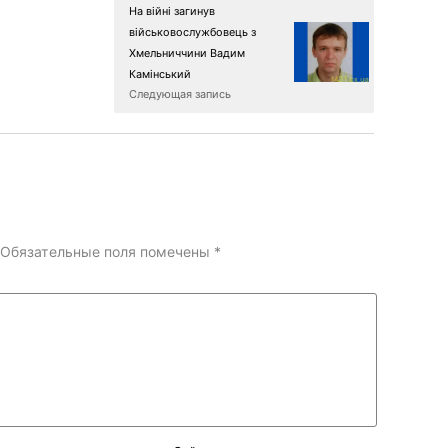
На війні загинув
військовослужбовець з
Хмельниччини Вадим
Камінський
Следующая запись
Обязательные поля помечены
*