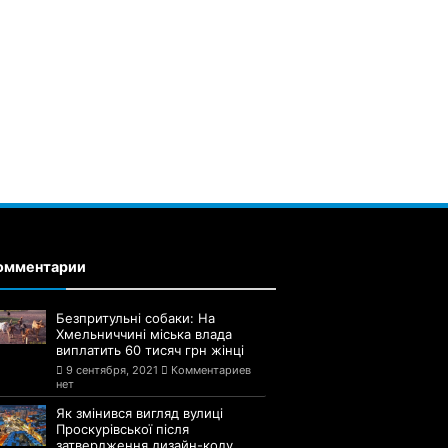
омментарии
Безпритульні собаки: На
Хмельниччині міська влада
виплатить 60 тисяч грн жінці
9 сентября, 2021
Комментариев
нет
Як змінився вигляд вулиці
Проскурівської після
затвердження дизайн-коду