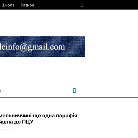
Школа
Разное
е
мельниччині ще одна парафія
йшла до ПЦУ