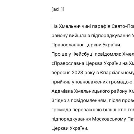
[ad_1]
На Хмельниччині парафія Свято-По
району вийшла з підпорядкування У
Православної Церкви України.
Про це у Фейсбуці повідомляє Хмел
«Православна Церква України на Х
вересня 2023 року в Єпархіальному
прийняв уповноважених громадою 
Адамівка Хмельницького району Хме
Згідно з повідомленням, після пров
громада переважною більшістю голо
підпорядкування Московському Пат
Церкви України.