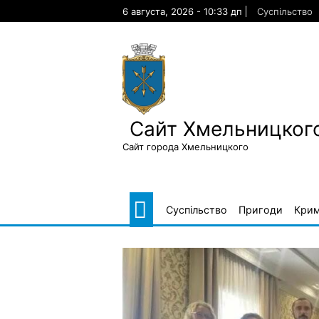
Skip
6 августа, 2026 - 10:33 дп
Суспільство
to
content
Сайт Хмельницкого
Сайт города Хмельницкого
Суспільство
Пригоди
Крим