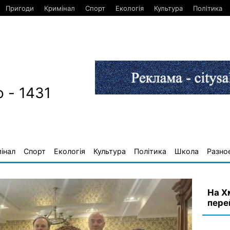
Пригоди
Кримінал
Спорт
Екологія
Культура
Політика
 - 1431
інал
Спорт
Екологія
Культура
Політика
Школа
Разно
На Х
пере