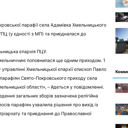
кровської парафії села Адамівка Хмельницького
ПЦ (у єдності з МП) та приєдналася до
ьницька єпархія ПЦУ.
мельниччині поповнилася ще одним приходом. 1
 управлінні Хмельницької єпархії єпископ Павло
Комм
парафіян Свято-Покровського приходу села
льницької області», – йдеться у повідомленні.
едення загальних зборів зазначена релігійна
сів парафіян ухвалила рішення про вихід із
ріархату та приєднання до Православної