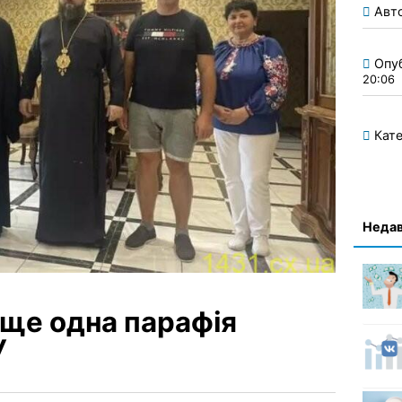
Авт
Опу
20:06
Кате
Недав
 ще одна парафія
У