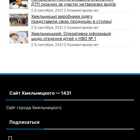
ДТП скоєних за участю нетверезих водіїв
9 сентября, 2021
Комментариев нет
Хмельницькі виробники одягу
представили свою продукцію в столиці
9 сентября, 2021
Комментариев нет
Хмельницький: Оперативна інформація
щодо отруєння дітей у НВО № 1
9 сентября, 2021
Комментариев нет
Сайт Хмельницкого — 1431
Сайт города Хмельницкого
Подписаться