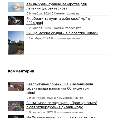
Как выбрать лучшие лекарства для
лечения дисбактериоза
6 ноября, 2024
Комментариев нет
Як обрати та купити вейп своєї мрії в
2024 році
2 ноября, 2024
Комментариев нет
Які що можна скидати в біосептик Топас?
1 ноября, 2024
Комментариев нет
Комментарии
Безпритульні собаки: На Хмельниччині
міська влада виплатить 60 тисяч грн
жінці
9 сентября, 2021
Комментариев нет
Як змінився вигляд вулиці Проскурівської
після затвердження дизайн-коду
9 сентября, 2021
Комментариев нет
На Хмельниччині оголошено статистику