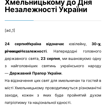
Хмельницькому до Дня
Незалежності України
[ad_1]
24 серпня
Україна відзначає
ювілейну,
30
-у,
річницю
Незалежності
. Напередодні головного
державного свята,
23 серпня
, ми вшановуємо одну
з найголовніших святинь українського народу
—
Державний Прапор України
.
На відзначення цих свят для хмельничан та гостей в
місті Хмельницькому проводитимуться різноманітні
заходи, кожен з яких буде пройнятий духом
патріотизму та національної єдності.