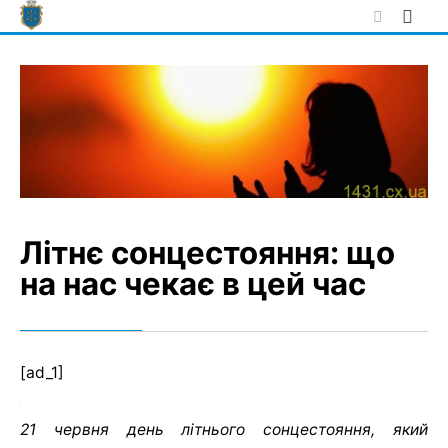
Skip
to
content
Літнє сонцестояння: що
на нас чекає в цей час
[ad_1]
21 червня день літнього сонцестояння, який