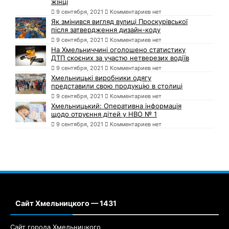
жінці
9 сентября, 2021
Комментариев нет
Як змінився вигляд вулиці Проскурівської
після затвердження дизайн-коду
9 сентября, 2021
Комментариев нет
На Хмельниччині оголошено статистику
ДТП скоєних за участю нетверезих водіїв
9 сентября, 2021
Комментариев нет
Хмельницькі виробники одягу
представили свою продукцію в столиці
9 сентября, 2021
Комментариев нет
Хмельницький: Оперативна інформація
щодо отруєння дітей у НВО № 1
9 сентября, 2021
Комментариев нет
Сайт Хмельницкого — 1431
Сайт города Хмельницкого