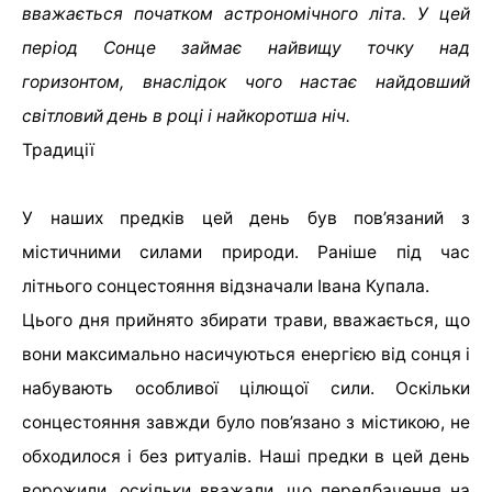
вважається початком астрономічного літа. У цей
період Сонце займає найвищу точку над
горизонтом, внаслідок чого настає найдовший
світловий день в році і найкоротша ніч.
Традиції
У наших предків цей день був пов’язаний з
містичними силами природи. Раніше під час
літнього сонцестояння відзначали Івана Купала.
Цього дня прийнято збирати трави, вважається, що
вони максимально насичуються енергією від сонця і
набувають особливої ​​цілющої сили. Оскільки
сонцестояння завжди було пов’язано з містикою, не
обходилося і без ритуалів. Наші предки в цей день
ворожили, оскільки вважали, що передбачення на