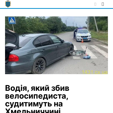
Skip
to
content
Водія, який збив
велосипедиста,
судитимуть на
Хмельниччині