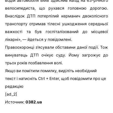
водій автомобіля БМВ здійснив наїзд на 63-річного
велосипедиста, що рухався головною дорогою.
Внаслідок ДТП потерпілий керманич двоколісного
транспорту отримав тілесні ушкодження середньої
важкості та був госпіталізований до місцевої
лікарні», — йдеться у повідомлені.
Правоохоронці з’ясували обставини даної події. Тож
винуватець ДТП очікує суду. Йому загрожує до
трьох років позбавлення волі.
Якщо ви помітили помилку, виділіть необхідний
текст і натисніть Ctrl + Enter, щоб повідомити про це
редакцію
[ad_2]
Источник:
0382.ua