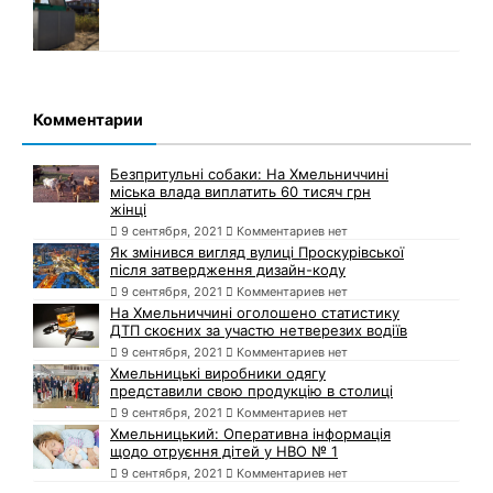
Комментарии
Безпритульні собаки: На Хмельниччині
міська влада виплатить 60 тисяч грн
жінці
9 сентября, 2021
Комментариев нет
Як змінився вигляд вулиці Проскурівської
після затвердження дизайн-коду
9 сентября, 2021
Комментариев нет
На Хмельниччині оголошено статистику
ДТП скоєних за участю нетверезих водіїв
9 сентября, 2021
Комментариев нет
Хмельницькі виробники одягу
представили свою продукцію в столиці
9 сентября, 2021
Комментариев нет
Хмельницький: Оперативна інформація
щодо отруєння дітей у НВО № 1
9 сентября, 2021
Комментариев нет