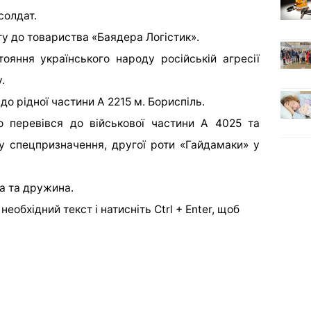
солдат.
у до товариства «Баядера Логістик».
ояння українського народу російській агресії
.
 до рідної частини А 2215 м. Бориспіль.
о перевівся до військової частини А 4025 та
у спецпризначення, другої роти «Гайдамаки» у
а та дружина.
еобхідний текст і натисніть Ctrl + Enter, щоб