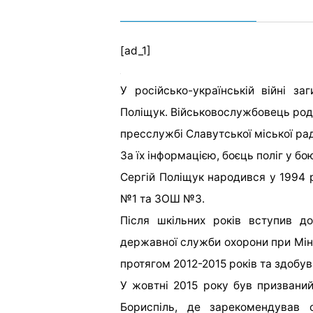
[ad_1]
У російсько-українській війні з
Поліщук. Військовослужбовець родо
пресслужбі Славутської міської ра
За їх інформацією, боєць поліг у бо
Сергій Поліщук народився у 1994 р
№1 та ЗОШ №3.
Після шкільних років вступив д
державної служби охорони при Міні
протягом 2012-2015 років та здобув
У жовтні 2015 року був призваний
Бориспіль, де зарекомендував с