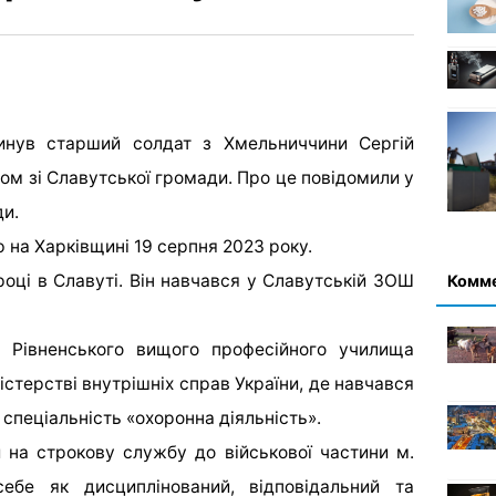
агинув старший солдат з Хмельниччини Сергій
м зі Славутської громади. Про це повідомили у
ди.
ю на Харківщині 19 серпня 2023 року.
оці в Славуті. Він навчався у Славутській ЗОШ
Комм
о Рівненського вищого професійного училища
стерстві внутрішніх справ України, де навчався
 спеціальність «охоронна діяльність».
 на строкову службу до військової частини м.
ебе як дисциплінований, відповідальний та