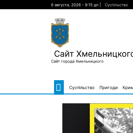
Skip
6 августа, 2026 - 9:15 дп
Суспільство
to
content
Сайт Хмельницкого
Сайт города Хмельницкого
Суспільство
Пригоди
Крим