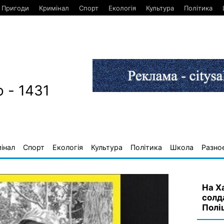
Пригоди
Кримінал
Спорт
Екологія
Культура
Політика
 - 1431
інал
Спорт
Екологія
Культура
Політика
Школа
Разно
На Х
солд
Полі