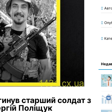
Авт
Опу
Кате
Недав
гинув старший солдат з
ргій Поліщук