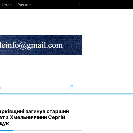
Школа
Разное
е
арківщині загинув старший
ат з Хмельниччини Сергій
щук