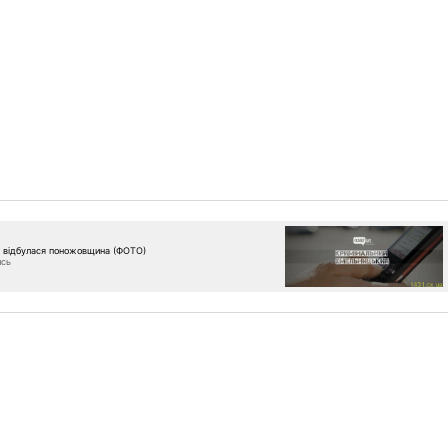
і відбулася поножовщина (ФОТО)
ись