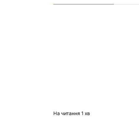
На читання
1 хв