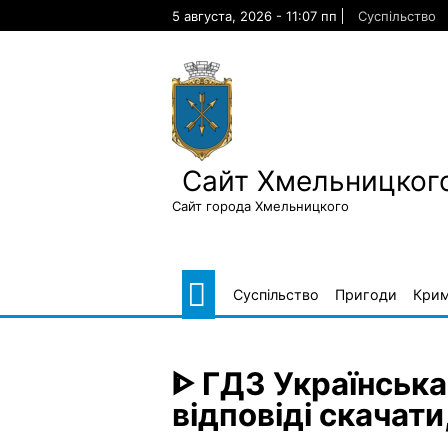
Skip
5 августа, 2026 - 11:07 пп
Суспільство
to
content
Сайт Хмельницкого
Сайт города Хмельницкого
Суспільство
Пригоди
Крим
ᐈ ГДЗ Українськ
відповіді скачати