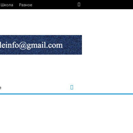
Школа
Разное
е