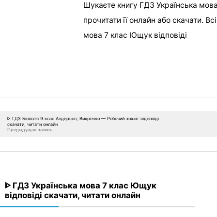
Шукаєте книгу ГДЗ Українська мова 
прочитати її онлайн або скачати. Вс
мова 7 клас Ющук відповіді
ᐈ ГДЗ Біологія 9 клас Андерсон, Вихренко — Робочий зошит відповіді
скачати, читати онлайн
Предыдущая запись
ᐈ ГДЗ Українська мова 7 клас Ющук
відповіді скачати, читати онлайн