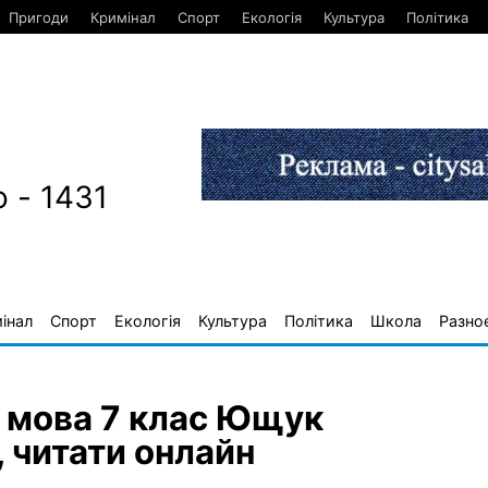
Пригоди
Кримінал
Спорт
Екологія
Культура
Політика
 - 1431
інал
Спорт
Екологія
Культура
Політика
Школа
Разно
а мова 7 клас Ющук
, читати онлайн