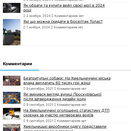
Як обрати та купити вейп своєї мрії в 2024
році
2 ноября, 2024
Комментариев нет
Які що можна скидати в біосептик Топас?
1 ноября, 2024
Комментариев нет
Комментарии
Безпритульні собаки: На Хмельниччині міська
влада виплатить 60 тисяч грн жінці
9 сентября, 2021
Комментариев нет
Як змінився вигляд вулиці Проскурівської
після затвердження дизайн-коду
9 сентября, 2021
Комментариев нет
На Хмельниччині оголошено статистику ДТП
скоєних за участю нетверезих водіїв
9 сентября, 2021
Комментариев нет
Хмельницькі виробники одягу представили