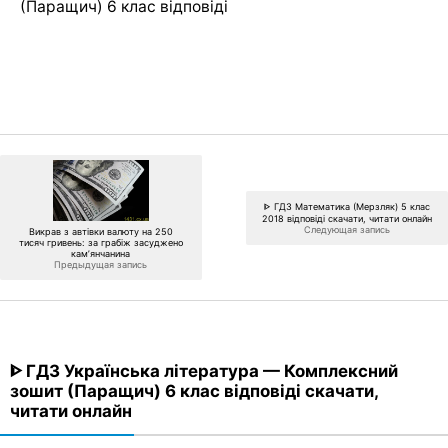
(Паращич) 6 клас відповіді
ᐈ ГДЗ Математика (Мерзляк) 5 клас
2018 відповіді скачати, читати онлайн
Следующая запись
Викрав з автівки валюту на 250
тисяч гривень: за грабіж засуджено
кам’янчанина
Предыдущая запись
ᐈ ГДЗ Українська література — Комплексний
зошит (Паращич) 6 клас відповіді скачати,
читати онлайн