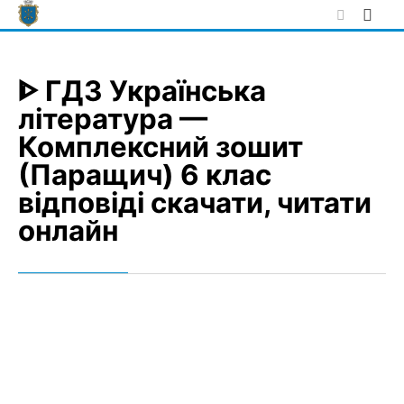
Skip
to
content
ᐈ ГДЗ Українська
література —
Комплексний зошит
(Паращич) 6 клас
відповіді скачати, читати
онлайн