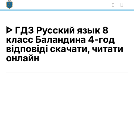
Skip
to
content
ᐈ ГДЗ Русский язык 8
класс Баландина 4-год
відповіді скачати, читати
онлайн