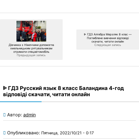
ᐈ ГДЗ Алгебра Мерзляк 8 клас —
Поглиблене вивчення відповіді
скачати, читати онлайн
Следующая запись
Дівчинка з Німеччини допомогла
хмельницьким рятувальникам
отримати спецавтомобіль
Предыдущая запись
ᐈ ГДЗ Русский язык 8 класс Баландина 4-год
відповіді скачати, читати онлайн
Автор:
admin
Опубликовано:
Пятница, 2022/10/21 - 0:17