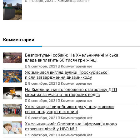
1 ноября, 2024
Комментариев нет
Комментарии
Безпритульні собаки: На Хмельниччині міська
влада виплатить 60 тисяч грн жінці
9 сентября, 2021
Комментариев нет
Як змінився вигляд вулиці Проскурівської
після затвердження дизайн-коду
9 сентября, 2021
Комментариев нет
На Хмельниччині оголошено статистику ДТП
скоєних за участю нетверезих водіїв
9 сентября, 2021
Комментариев нет
Хмельницькі виробники одягу представили
свою продукцію в столиці
9 сентября, 2021
Комментариев нет
Хмельницький: Оперативна інформація щодо
отруєння дітей у НВО № 1
9 сентября, 2021
Комментариев нет