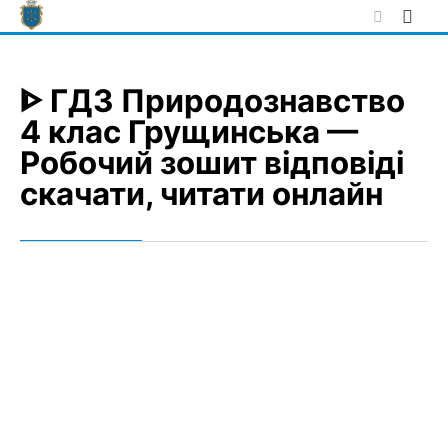
Skip
to
content
ᐈ ГДЗ Природознавство
4 клас Грущинська —
Робочий зошит відповіді
скачати, читати онлайн