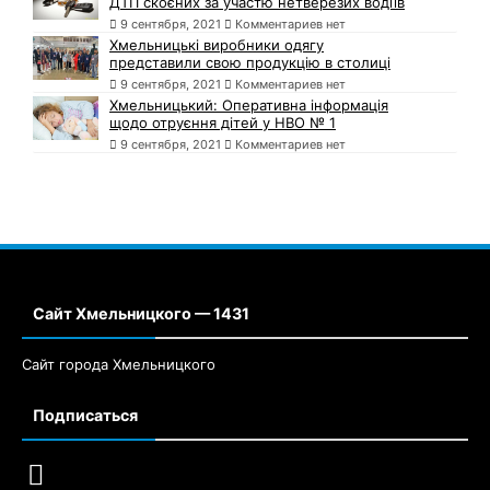
ДТП скоєних за участю нетверезих водіїв
9 сентября, 2021
Комментариев нет
Хмельницькі виробники одягу
представили свою продукцію в столиці
9 сентября, 2021
Комментариев нет
Хмельницький: Оперативна інформація
щодо отруєння дітей у НВО № 1
9 сентября, 2021
Комментариев нет
Сайт Хмельницкого — 1431
Сайт города Хмельницкого
Подписаться