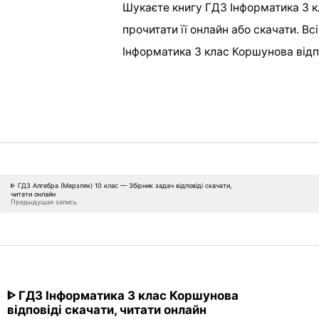
Шукаєте книгу ГДЗ Інформатика 3 кл
прочитати її онлайн або скачати. Вс
Інформатика 3 клас Коршунова відп
ᐈ ГДЗ Алгебра (Мерзляк) 10 клас — Збірник задач відповіді скачати,
читати онлайн
Предыдущая запись
ᐈ ГДЗ Інформатика 3 клас Коршунова
відповіді скачати, читати онлайн