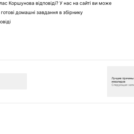
ас Коршунова відповіді? У нас на сайті ви може
і готові домашні завдання в збірнику
овіді
Лучшие причины
инвалидов
Следующая зап