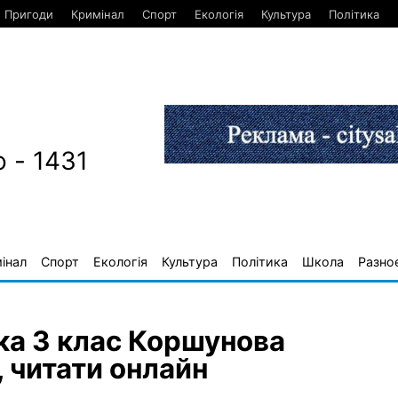
Пригоди
Кримінал
Спорт
Екологія
Культура
Політика
 - 1431
інал
Спорт
Екологія
Культура
Політика
Школа
Разно
ка 3 клас Коршунова
, читати онлайн