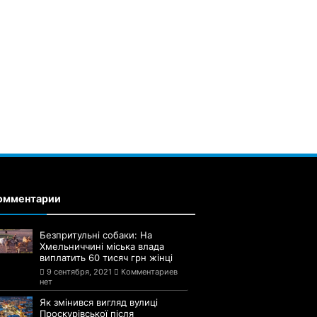
омментарии
Безпритульні собаки: На
Хмельниччині міська влада
виплатить 60 тисяч грн жінці
9 сентября, 2021
Комментариев
нет
Як змінився вигляд вулиці
Проскурівської після