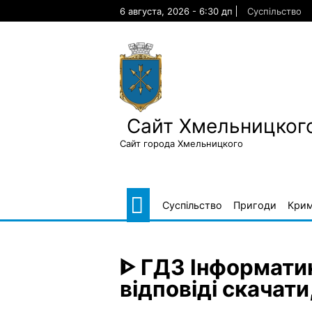
Skip
6 августа, 2026 - 6:30 дп
Суспільство
to
content
Сайт Хмельницкого
Сайт города Хмельницкого
Суспільство
Пригоди
Крим
ᐈ ГДЗ Інформати
відповіді скачати