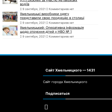
ДТП скоєних за участю нетверезих
водіїв
9 сентября, 2021
Комментариев нет
Хмельницькі виробники одягу
представили свою продукцію в столиці
9 сентября, 2021
Комментариев нет
Хмельницький: Оперативна інформація
щодо отруєння дітей у НВО № 1
9 сентября, 2021
Комментариев нет
Сайт Хмельницкого — 1431
Сайт города Хмельницкого
Подписаться