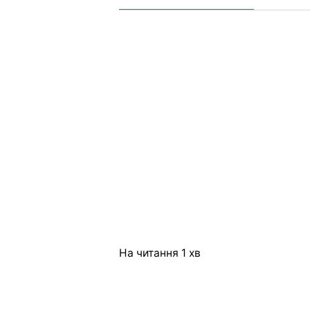
На читання
1 хв