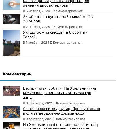
Как выбрать лучшие лекарства для
лечения дисбактериоза
6 ноября, 2024
Комментариев нет
Як обрати та купити вейп своєї мрії в
2024 році
2 ноября, 2024
Комментариев нет
Які що можна скидати в біосептик
Топас?
1 ноября, 2024
Комментариев нет
Комментарии
Безпритульні собаки: На Хмельниччині
міська влада виплатить 60 тисяч грн
жінці
9 сентября, 2021
Комментариев нет
Як змінився вигляд вулиці Проскурівської
після затвердження дизайн-коду
9 сентября, 2021
Комментариев нет
На Хмельниччині оголошено статистику