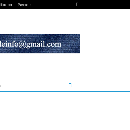
Школа
Разное
е