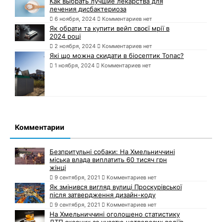
Как выбрать лучшие лекарства для
лечения дисбактериоза
6 ноября, 2024
Комментариев нет
Як обрати та купити вейп своєї мрії в
2024 році
2 ноября, 2024
Комментариев нет
Які що можна скидати в біосептик Топас?
1 ноября, 2024
Комментариев нет
Комментарии
Безпритульні собаки: На Хмельниччині
міська влада виплатить 60 тисяч грн
жінці
9 сентября, 2021
Комментариев нет
Як змінився вигляд вулиці Проскурівської
після затвердження дизайн-коду
9 сентября, 2021
Комментариев нет
На Хмельниччині оголошено статистику
ДТП скоєних за участю нетверезих водіїв