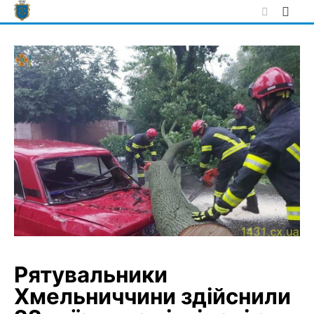
Skip
to
content
Рятувальники
Хмельниччини здійснили