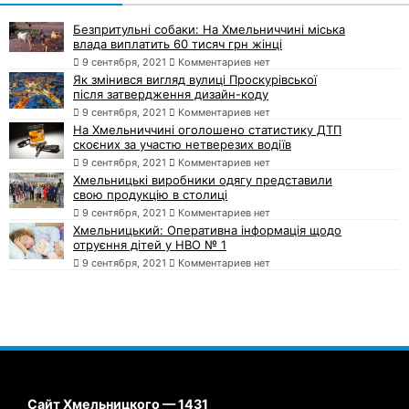
Безпритульні собаки: На Хмельниччині міська
влада виплатить 60 тисяч грн жінці
9 сентября, 2021
Комментариев нет
Як змінився вигляд вулиці Проскурівської
після затвердження дизайн-коду
9 сентября, 2021
Комментариев нет
На Хмельниччині оголошено статистику ДТП
скоєних за участю нетверезих водіїв
9 сентября, 2021
Комментариев нет
Хмельницькі виробники одягу представили
свою продукцію в столиці
9 сентября, 2021
Комментариев нет
Хмельницький: Оперативна інформація щодо
отруєння дітей у НВО № 1
9 сентября, 2021
Комментариев нет
Сайт Хмельницкого — 1431