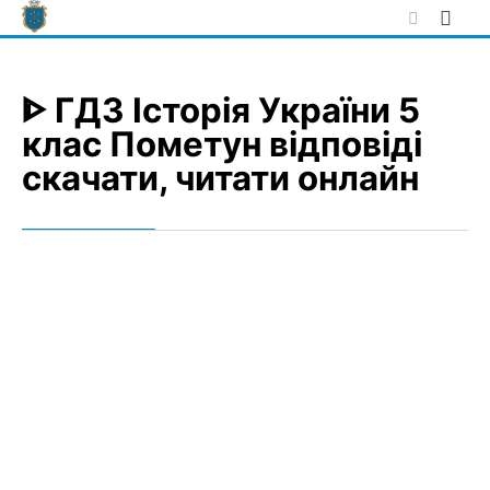
Skip
to
content
ᐈ ГДЗ Історія України 5
клас Пометун відповіді
скачати, читати онлайн